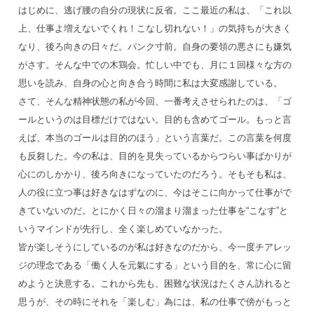
はじめに、逃げ腰の自分の現状に反省。ここ最近の私は、「これ以
上、仕事よ増えないでくれ！こなし切れない！」の気持ちが大きく
なり、後ろ向きの日々だ。パンク寸前。自身の要領の悪さにも嫌気
がさす。そんな中での木鶏会。忙しい中でも、月に１回様々な方の
思いを読み、自身の心と向き合う時間に私は大変感謝している。
さて、そんな精神状態の私が今回、一番考えさせられたのは、「ゴ
ールというのは目標だけではない。目的も含めてゴール。もっと言
えば、本当のゴールは目的のほう」という言葉だ。この言葉を何度
も反芻した。今の私は、目的を見失っているからつらい事ばかりが
心にのしかかり、後ろ向きになっていたのだろう。そもそも私は、
人の役に立つ事は好きなはずなのに、今はそこに向かって仕事がで
きていないのだ。とにかく日々の溜まり溜まった仕事を“こなす”と
いうマインドが先行し、全く楽しめていなかった。
皆が楽しそうにしているのが私は好きなのだから、今一度チアレッ
ジの理念である「働く人を元氣にする」という目的を、常に心に留
めようと決意する。これから先も、困難な状況はたくさん訪れると
思うが、その時にそれを「楽しむ」為には、私の仕事で傍がもっと