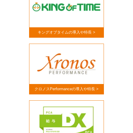
キングオブタイムの導入や特長 >
クロノスPerformanceの導入や特長 >