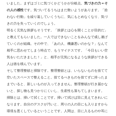
いました。まずはゴミに気づくかどうかが分岐点。
気づきの力＝そ
の人の感性
です。気づいてるうちはまだ救いようがあります。「拾
わない行動」を繰り返していくうちに、気にもとめなくなり、気づ
きの力を失っていくのでしょう。
明るく元気な挨拶もそうです。「挨拶とは心を開くことが目的だ」
と教えてもらいました。一人ではできないことをみんなで成し遂げ
ていくのが組織。その中で、「あの人、機嫌悪いのかな？」なんて
相手に思わせてしまう時点で、もうマイナスです。「今日もいい空
気をいただきました！」と、相手が元気になるような挨拶ができる
人は徳を積んでいます。
そして整理整頓と掃除です。整理整頓とは、いらないものを捨てて
空いたスペースで整えること。捨てるべきものを捨てずに持ったま
までいると、新しいものが入ってきません。整理整頓が行き届かな
いと、探し物も見つかりにくいし、生産性も落ちてしまいます。
掃除とは、掃いて拭くことです。掃いて拭けば目に見えてきれいに
なります。自分のデスクが汚いと、周りの人の目にも入りますから
環境を悪くしているということです。人間は、目に入るものや耳に