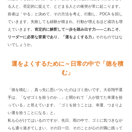
る人と、否定的に捉えて、とどまる人との衝突が常に起こります。
前者は「やる」と決めて、その方法を考え、行動し、PDCA を回し
ていきます。失敗しても経験が積まれ、行動が増えるほど成功も増
えていきます。
肯定的に解釈して一歩を踏み出す力——これこそ、
リーダーに必要な要素であり、「運をよくする力」
そのものではな
いでしょうか。
運をよくするために～日常の中で「徳を積
む」
「徳を積む」、真っ先に思いついたのはゴミ拾いです。大谷翔平選
手は、「なぜゴミを拾うのか…」と聞かれて「人が捨てた幸運を拾
っている」と答えています。「ゴミを拾うことは、幸運、つまりよ
い運を拾うことになる」と。
私も心がけてはいるのですが、先日、雨の中で、ゴミに気づきなが
らも通り過ぎてしまい、その日一日、そのことが心の片隅に残って