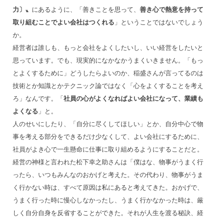
力〕〟
にあるように、「善きことを思って、
善き心で熱意を持って
取り組むことでよい会社はつくれる
」ということではないでしょう
か。
経営者は誰しも、もっと会社をよくしたいし、いい経営をしたいと
思っています。でも、現実的になかなかうまくいきません。「もっ
とよくするために」どうしたらよいのか、稲盛さんが言ってるのは
技術とか知識とかテクニック論ではなく「心をよくすることを考え
ろ」なんです。「
社員の心がよくなればよい会社になって、業績も
よくなる
」と。
人のせいにしたり、「自分に尽くしてほしい」とか、自分中心で物
事を考える部分をできるだけ少なくして、よい会社にするために、
社員がよき心で一生懸命に仕事に取り組めるようにすることだと。
経営の神様と言われた松下幸之助さんは「僕はな、物事がうまく行
ったら、いつもみんなのおかげと考えた。その代わり、物事がうま
く行かない時は、すべて原因は私にあると考えてきた。おかげで、
うまく行った時に慢心しなかったし、うまく行かなかった時は、厳
しく自分自身を反省することができた。それが人生を渡る秘訣、経