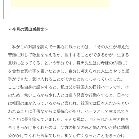
＜今月の選出感想文＞
私がこの対談を読んで一番心に残ったのは、「その人生が与えた
苦難に対して敬意を払えるか、握手することができるかが、生きる
意味になってくる」という部分です。鎌田先生はお母様の仏壇に手
を合わせ實の字を書いたときに、自分に与えられた人生とやっと握
手ができた、受け入れることができたとおっしゃっていました。
ここで私自身の話をすると、私は父が韓国人の日韓ハーフです。そ
のため、幼いころから少し人とは違う発言や行動をすると、日本で
は韓国の血が入っているからと言われ、韓国では日本人だからとい
われることに子供ながらに反抗心があり、ハーフとして生まれてき
たことに長年悩んでいました。そんな私に、与えられた人生と向き
合うきっかけをくれたのは、父方の祖父の死と悩んでいた時に幼馴
染がかけてくれた言葉でした。祖父が亡くなったことをきっかけ