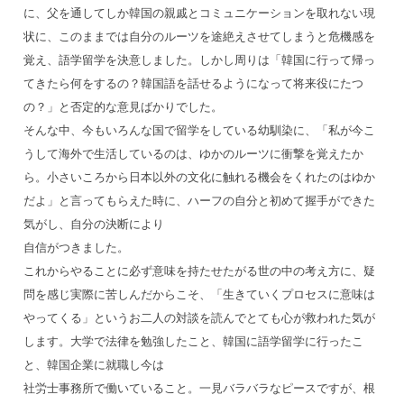
に、父を通してしか韓国の親戚とコミュニケーションを取れない現
状に、このままでは自分のルーツを途絶えさせてしまうと危機感を
覚え、語学留学を決意しました。しかし周りは「韓国に行って帰っ
てきたら何をするの？韓国語を話せるようになって将来役にたつ
の？」と否定的な意見ばかりでした。
そんな中、今もいろんな国で留学をしている幼馴染に、「私が今こ
うして海外で生活しているのは、ゆかのルーツに衝撃を覚えたか
ら。小さいころから日本以外の文化に触れる機会をくれたのはゆか
だよ」と言ってもらえた時に、ハーフの自分と初めて握手ができた
気がし、自分の決断により
自信がつきました。
これからやることに必ず意味を持たせたがる世の中の考え方に、疑
問を感じ実際に苦しんだからこそ、「生きていくプロセスに意味は
やってくる」というお二人の対談を読んでとても心が救われた気が
します。大学で法律を勉強したこと、韓国に語学留学に行ったこ
と、韓国企業に就職し今は
社労士事務所で働いていること。一見バラバラなピースですが、根