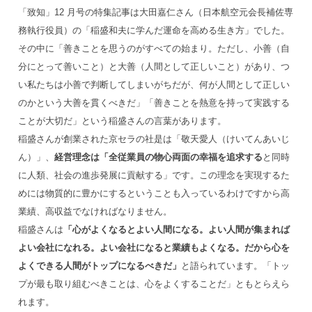
「致知」12 月号の特集記事は大田嘉仁さん（日本航空元会長補佐専
務執行役員）の「稲盛和夫に学んだ運命を高める生き方」でした。
その中に「善きことを思うのがすべての始まり。ただし、小善（自
分にとって善いこと）と大善（人間として正しいこと）があり、つ
い私たちは小善で判断してしまいがちだが、何が人間として正しい
のかという大善を貫くべきだ」「善きことを熱意を持って実践する
ことが大切だ」という稲盛さんの言葉があります。
稲盛さんが創業された京セラの社是は「敬天愛人（けいてんあいじ
ん）」、
経営理念は「全従業員の物心両面の幸福を追求する
と同時
に人類、社会の進歩発展に貢献する」です。この理念を実現するた
めには物質的に豊かにするということも入っているわけですから高
業績、高収益でなければなりません。
稲盛さんは
「心がよくなるとよい人間になる。よい人間が集まれば
よい会社になれる。よい会社になると業績もよくなる。だから心を
よくできる人間がトップになるべきだ」
と語られています。「トッ
プが最も取り組むべきことは、心をよくすることだ」ともとらえら
れます。