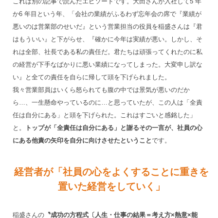
これは別の記事で読んだエピソードです。大田さんが入社して5 年
か6 年目という年、「会社の業績がふるわず忘年会の席で『業績が
悪いのは営業部のせいだ』という営業担当の役員を稲盛さんは『君
はもういい』と下がらせ、『確かに今年は実績が悪い。しかし、そ
れは全部、社長である私の責任だ。君たちは頑張ってくれたのに私
の経営が下手なばかりに悪い業績になってしまった。大変申し訳な
い』と全ての責任を自らに帰して頭を下げられました。
我々営業部員はいくら怒られても腹の中では景気が悪いのだか
ら…、一生懸命やっているのに…と思っていたが、この人は「全責
任は自分にある」と頭を下げられた。これはすごいと感銘した」
と。
トップが「全責任は自分にある」と謝るその一言が、社員の心
にある他責の矢印を自分に向けさせたということ
です。
経営者が「社員の心をよくすることに重きを
置いた経営をしていく」
稲盛さんの
〝成功の方程式〔人生・仕事の結果＝考え方×熱意×能