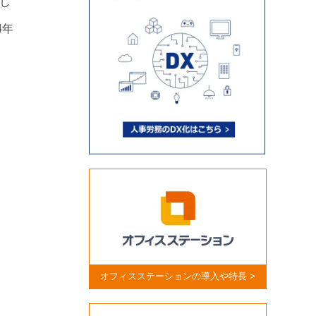
し
4年
オフィスステーションの導入や特長 >