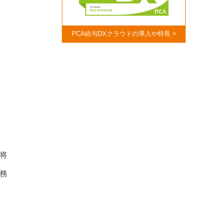
PCA給与DXクラウドの導入や特長 >
将
務