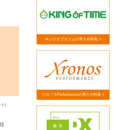
キングオブタイムの導入や特長 >
クロノスPerformanceの導入や特長 >
ト)
従