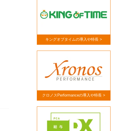
キングオブタイムの導入や特長 >
クロノスPerformanceの導入や特長 >