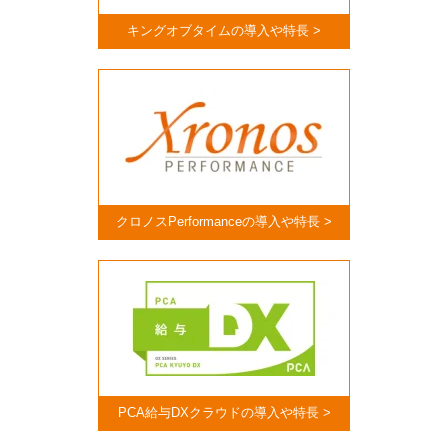
キングオブタイムの導入や特長 >
クロノスPerformanceの導入や特長 >
PCA給与DXクラウドの導入や特長 >